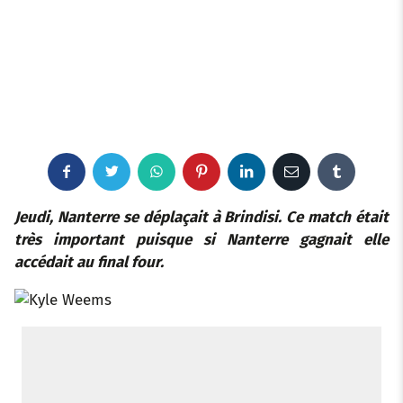
F
T
W
P
L
E
T
a
w
h
i
i
m
u
Jeudi, Nanterre se déplaçait à Brindisi. Ce match était
très important puisque si Nanterre gagnait
elle
c
i
a
n
n
a
m
accédait au final four.
e
t
t
t
k
i
b
b
t
s
e
e
l
l
o
e
a
r
d
r
o
r
p
e
I