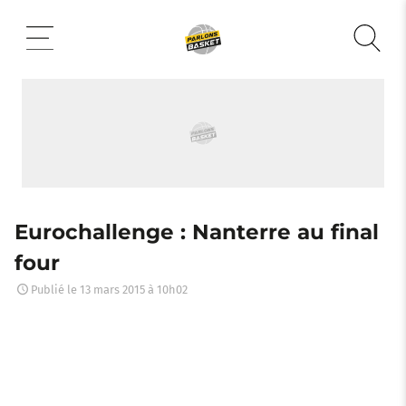
Aller
au
contenu
Eurochallenge : Nanterre au final
four
Publié le
13 mars 2015 à 10h02