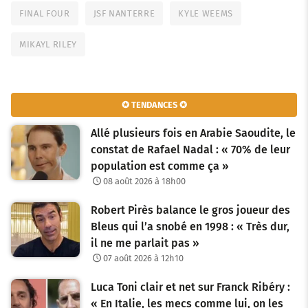
FINAL FOUR
JSF NANTERRE
KYLE WEEMS
MIKAYL RILEY
✪ TENDANCES ✪
Allé plusieurs fois en Arabie Saoudite, le
constat de Rafael Nadal : « 70% de leur
population est comme ça »
08 août 2026 à 18h00
Robert Pirès balance le gros joueur des
Bleus qui l’a snobé en 1998 : « Très dur,
il ne me parlait pas »
07 août 2026 à 12h10
Luca Toni clair et net sur Franck Ribéry :
« En Italie, les mecs comme lui, on les