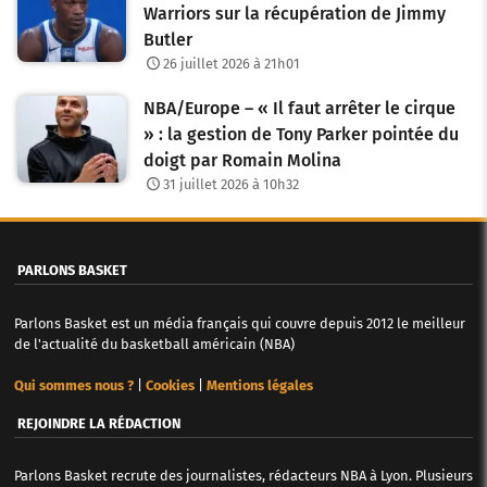
a
Warriors sur la récupération de Jimmy
Butler
r
26 juillet 2026 à 21h01
t
NBA/Europe – « Il faut arrêter le cirque
i
» : la gestion de Tony Parker pointée du
c
doigt par Romain Molina
31 juillet 2026 à 10h32
l
e
PARLONS BASKET
s
Parlons Basket est un média français qui couvre depuis 2012 le meilleur
de l'actualité du basketball américain (NBA)
Qui sommes nous ?
|
Cookies
|
Mentions légales
REJOINDRE LA RÉDACTION
Parlons Basket recrute des journalistes, rédacteurs NBA à Lyon. Plusieurs