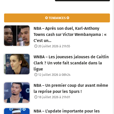
a
v
✪ TENDANCES ✪
i
NBA – Après son duel, Karl-Anthony
g
Towns cash sur Victor Wembanyama : «
C’est un…
a
20 juillet 2026 à 21h55
t
WNBA – Les joueuses jalouses de Caitlin
i
Clark ? Un vote fait scandale dans la
o
ligue
12 juillet 2026 à 08h24
n
NBA – Un premier coup dur avant même
d
la reprise pour les Spurs !
e
18 juillet 2026 à 21h01
s
NBA – L’update importante pour les