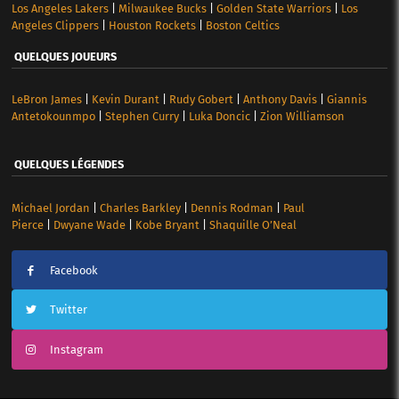
Los Angeles Lakers
|
Milwaukee Bucks
|
Golden State Warriors
|
Los
Angeles Clippers
|
Houston Rockets
|
Boston Celtics
QUELQUES JOUEURS
LeBron James
|
Kevin Durant
|
Rudy Gobert
|
Anthony Davis
|
Giannis
Antetokounmpo
|
Stephen Curry
|
Luka Doncic
|
Zion Williamson
QUELQUES LÉGENDES
Michael Jordan
|
Charles Barkley
|
Dennis Rodman
|
Paul
Pierce
|
Dwyane Wade
|
Kobe Bryant
|
Shaquille O’Neal
Facebook
Twitter
Instagram