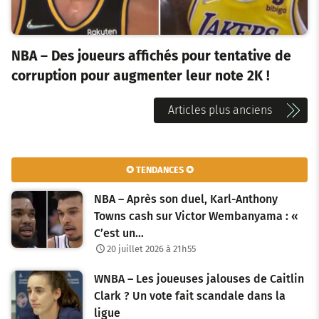
NBA – Des joueurs affichés pour tentative de
corruption pour augmenter leur note 2K !
N
Articles plus anciens
a
v
✪ TENDANCES ✪
i
NBA – Après son duel, Karl-Anthony
g
Towns cash sur Victor Wembanyama : «
C’est un…
a
20 juillet 2026 à 21h55
t
WNBA – Les joueuses jalouses de Caitlin
i
Clark ? Un vote fait scandale dans la
o
ligue