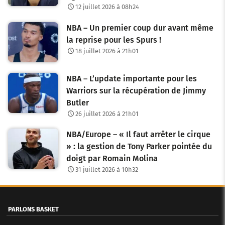
12 juillet 2026 à 08h24
n
NBA – Un premier coup dur avant même
d
la reprise pour les Spurs !
e
18 juillet 2026 à 21h01
s
NBA – L’update importante pour les
a
Warriors sur la récupération de Jimmy
Butler
r
26 juillet 2026 à 21h01
t
NBA/Europe – « Il faut arrêter le cirque
i
» : la gestion de Tony Parker pointée du
c
doigt par Romain Molina
31 juillet 2026 à 10h32
l
e
PARLONS BASKET
s