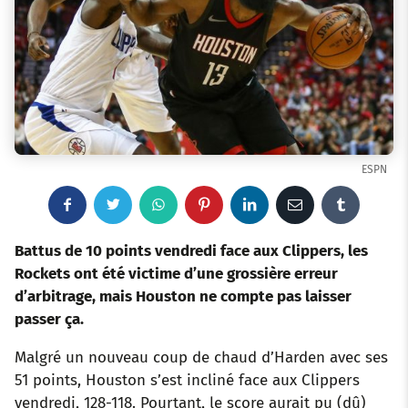
ESPN
F
T
W
P
L
E
T
a
w
h
i
i
m
u
Battus de 10 points vendredi face aux Clippers, les
Rockets ont été victime d’une grossière erreur
c
i
a
n
n
a
m
d’arbitrage, mais Houston ne compte pas laisser
passer ça.
e
t
t
t
k
i
b
Malgré un nouveau coup de chaud d’Harden avec ses
b
t
s
e
e
l
l
51 points, Houston s’est incliné face aux Clippers
o
e
a
r
d
r
vendredi, 128-118. Pourtant, le score aurait pu (dû)