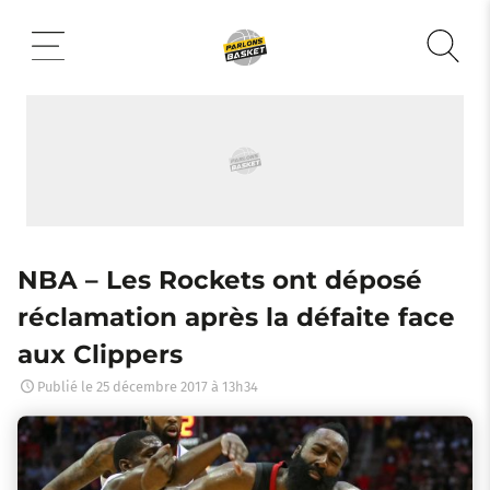
Aller
au
contenu
NBA – Les Rockets ont déposé
réclamation après la défaite face
aux Clippers
Publié le
25 décembre 2017 à 13h34