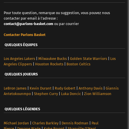
Pour toute question, remarque ou suggestion, vous pouvez nous
contacter par email à l'adresse :
contact@parlons-basket.com
ou par courrier
Contacter Parlons Basket
QUELQUES ÉQUIPES
Los Angeles Lakers
|
Milwaukee Bucks
|
Golden State Warriors
|
Los
Angeles Clippers
|
Houston Rockets
|
Boston Celtics
QUELQUES JOUEURS
LeBron James
|
Kevin Durant
|
Rudy Gobert
|
Anthony Davis
|
Giannis
Antetokounmpo
|
Stephen Curry
|
Luka Doncic
|
Zion Williamson
QUELQUES LÉGENDES
Michael Jordan
|
Charles Barkley
|
Dennis Rodman
|
Paul
Pierce
|
Dwyane Wade
|
Kobe Bryant
|
Shaquille O’Neal