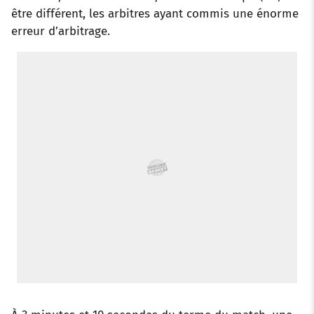
être différent, les arbitres ayant commis une énorme
o
r
p
e
I
erreur d’arbitrage.
k
p
s
n
t