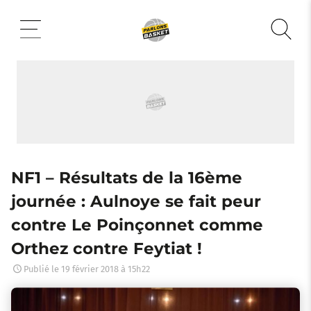
Aller
au
contenu
NF1 – Résultats de la 16ème
journée : Aulnoye se fait peur
contre Le Poinçonnet comme
Orthez contre Feytiat !
Publié le
19 février 2018 à 15h22