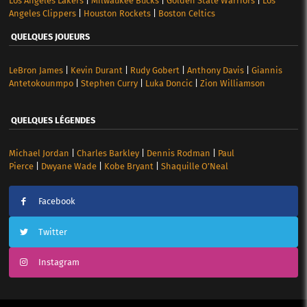
Los Angeles Lakers
|
Milwaukee Bucks
|
Golden State Warriors
|
Los
Angeles Clippers
|
Houston Rockets
|
Boston Celtics
QUELQUES JOUEURS
LeBron James
|
Kevin Durant
|
Rudy Gobert
|
Anthony Davis
|
Giannis
Antetokounmpo
|
Stephen Curry
|
Luka Doncic
|
Zion Williamson
QUELQUES LÉGENDES
Michael Jordan
|
Charles Barkley
|
Dennis Rodman
|
Paul
Pierce
|
Dwyane Wade
|
Kobe Bryant
|
Shaquille O’Neal
Facebook
Twitter
Instagram