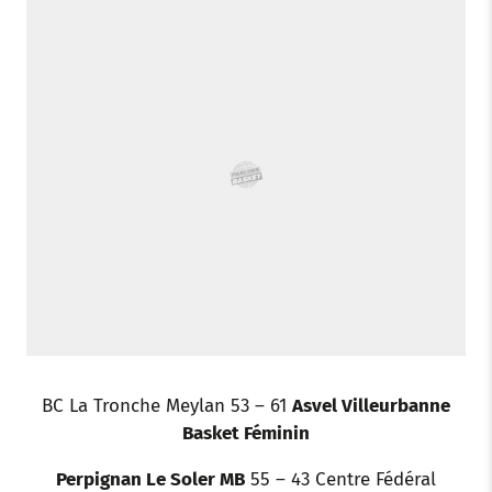
o
e
a
r
d
r
o
r
p
e
I
k
p
s
n
t
BC La Tronche Meylan 53 – 61
Asvel Villeurbanne
Basket Féminin
Perpignan Le Soler MB
55 – 43 Centre Fédéral