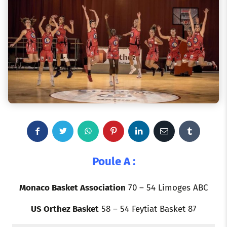
F
T
W
P
L
E
T
a
w
h
i
i
m
u
Poule A :
c
i
a
n
n
a
m
Monaco Basket Association
70 – 54 Limoges ABC
e
t
t
t
k
i
b
US Orthez Basket
58 – 54 Feytiat Basket 87
b
t
s
e
e
l
l