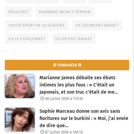
RÉSULTATS
ROANNAIS BASKET FÉMININ
UNION SPORTIVE LA GLACERIE
US COLOMIERS BASKET
US LE POINÇONNET
US ORTHEZ BASKET
✪ TENDANCES ✪
Marianne James déballe ses ébats
intimes les plus fous : « C’était un
Japonais, et son truc c’était de me…
08 juillet 2026 à 17h30
Sophie Marceau donne son avis sans
fioritures sur le burkini : « Moi, j’ai envie
de dire que…
07 juillet 2026 à 18h10