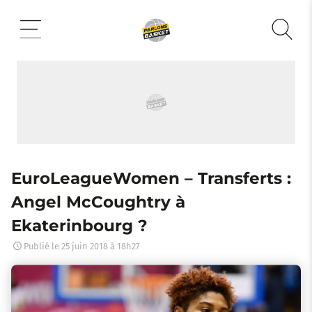
Aller
au
contenu
EuroLeagueWomen – Transferts :
Angel McCoughtry à
Ekaterinbourg ?
Publié le
25 juin 2018 à 18h27