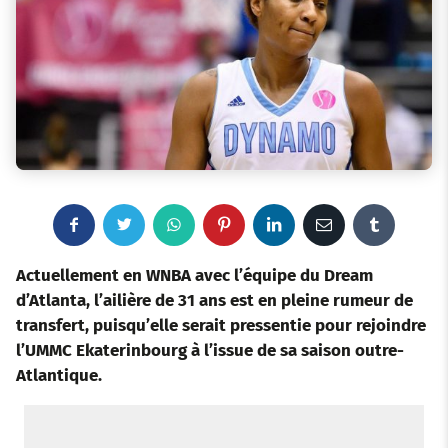
F
T
W
P
L
E
T
a
w
h
i
i
m
u
Actuellement en WNBA avec l’équipe du Dream
d’Atlanta, l’ailière de 31 ans est en pleine rumeur de
c
i
a
n
n
a
m
transfert, puisqu’elle serait pressentie pour rejoindre
l’UMMC Ekaterinbourg à l’issue de sa saison outre-
e
t
t
t
k
i
b
Atlantique.
b
t
s
e
e
l
l
o
e
a
r
d
r