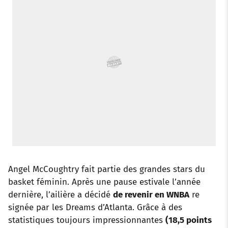
o
r
p
e
I
k
p
s
n
t
Angel McCoughtry fait partie des grandes stars du
basket féminin. Après une pause estivale l’année
dernière, l’ailière a décidé
de revenir en WNBA
re
signée par les Dreams d’Atlanta. Grâce à des
statistiques toujours impressionnantes
(18,5 points