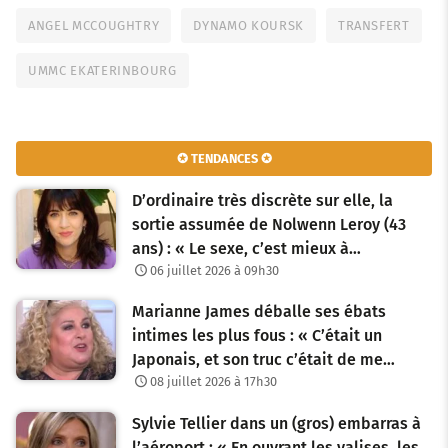
ANGEL MCCOUGHTRY
DYNAMO KOURSK
TRANSFERT
UMMC EKATERINBOURG
✪ TENDANCES ✪
D’ordinaire très discrète sur elle, la
sortie assumée de Nolwenn Leroy (43
ans) : « Le sexe, c’est mieux à…
06 juillet 2026 à 09h30
Marianne James déballe ses ébats
intimes les plus fous : « C’était un
Japonais, et son truc c’était de me…
08 juillet 2026 à 17h30
Sylvie Tellier dans un (gros) embarras à
l’aéroport : « En ouvrant les valises, les