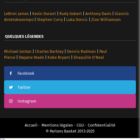
LeBron James
|
Kevin Durant
|
Rudy Gobert
|
Anthony Davis
|
Giannis
Antetokounmpo
|
Stephen Curry
|
Luka Doncic
|
Zion Williamson
QUELQUES LÉGENDES
Michael Jordan
|
Charles Barkley
|
Dennis Rodman
|
Paul
Pierce
|
Dwyane Wade
|
Kobe Bryant
|
Shaquille O’Neal
Facebook
Twitter
Instagram
Accueil
Mentions légales
CGU
Confidentialité
© Parlons Basket 2013-2025