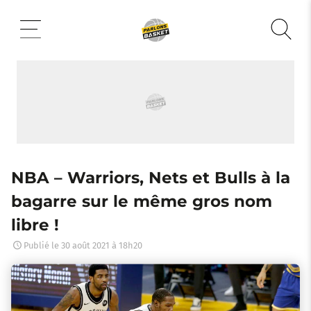
Aller
au
contenu
NBA – Warriors, Nets et Bulls à la
bagarre sur le même gros nom
libre !
Publié le
30 août 2021 à 18h20