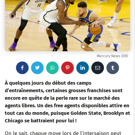
Mercury News (DR)
F
T
W
P
L
E
T
a
w
h
i
i
m
u
À quelques jours du début des camps
d’entraînements, certaines grosses franchises sont
c
i
a
n
n
a
m
encore en quête de la perle rare sur le marché des
agents libres. Un des free agents disponibles attire en
e
t
t
t
k
i
b
tout cas du monde, puisque Golden State, Brooklyn et
b
t
s
e
e
l
l
Chicago se battraient pour lui !
o
e
a
r
d
r
On le sait, chaque move lors de l’intersaison peut