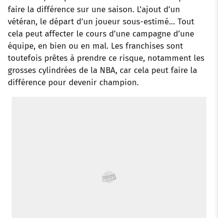
faire la différence sur une saison. L’ajout d’un
o
r
p
e
I
vétéran, le départ d’un joueur sous-estimé… Tout
cela peut affecter le cours d’une campagne d’une
k
p
s
n
équipe, en bien ou en mal. Les franchises sont
t
toutefois prêtes à prendre ce risque, notamment les
grosses cylindrées de la NBA, car cela peut faire la
différence pour devenir champion.