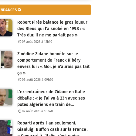
ENDANCES ✪
Robert Pirès balance le gros joueur
des Bleus qui l’a snobé en 1998 : «
Très dur, il ne me parlait pas »
07 août 2026 à 12h10
Zinédine Zidane honnête sur le
comportement de Franck Ribéry
envers lui : « Moi, je n’aurais pas fait
ça »
06 août 2026 à 09h30
L’ex-entraîneur de Zidane en Italie
déballe : « Je l’ai vu à 23h avec ses
potes algériens en train de…
02 août 2026 à 10h40
Reparti après 1 an seulement,
Gianluigi Buffon cash sur la France :
« Comparé à l’Italie, c’est moins