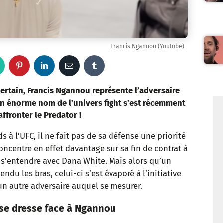
Francis Ngannou (Youtube)
W
P
L
E
T
h
i
i
m
u
certain, Francis Ngannou représente l’adversaire
n énorme nom de l’univers fight s’est récemment
a
n
n
a
m
affronter le Predator !
t
t
k
i
b
s à l’UFC, il ne fait pas de sa défense une priorité
oncentre en effet davantage sur sa fin de contrat à
s
e
e
l
l
 à s’entendre avec Dana White. Mais alors qu’un
a
r
d
r
ndu les bras, celui-ci s’est évaporé à l’initiative
un autre adversaire auquel se mesurer.
p
e
I
 se dresse face à Ngannou
p
s
n