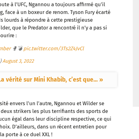
route à l’UFC, Ngannou a toujours affirmé qu’il
t
ing, face à un boxeur de renom. Tyson Fury écarté
ds lourds à répondre à cette prestigieuse
der, que le Predator a rencontré il n’y a pas si
ourire :
mber
🥊💣
pic.twitter.com/3Ts2Z4JvCl
u)
August 3, 2022
La vérité sur Mini Khabib, c’est que… »
ité envers l’un l’autre, Ngannou et Wilder se
deux strikers les plus terrifiants des sports de
cun égal dans leur discipline respective, ce qui
hoix. D’ailleurs, dans un récent entretien pour
la porte à ce duel XXL !