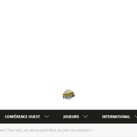
CONFÉRENCE OUEST
JOUEURS
INTERNATIONAL
i ? Qui sait, on verra peut-être un jour ce combat »