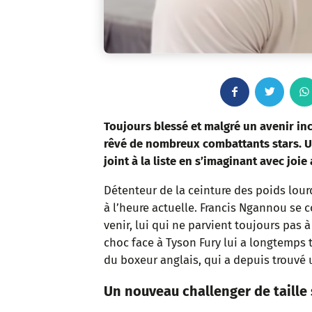
F
T
a
w
Toujours blessé et malgré un avenir in
rêvé de nombreux combattants stars. U
c
i
joint à la liste en s’imaginant avec joie 
e
t
Détenteur de la ceinture des poids lourd
à l’heure actuelle. Francis Ngannou se c
b
t
venir, lui qui ne parvient toujours pas
o
e
choc face à Tyson Fury lui a longtemps te
du boxeur anglais, qui a depuis trouvé 
o
r
Un nouveau challenger de taille
k