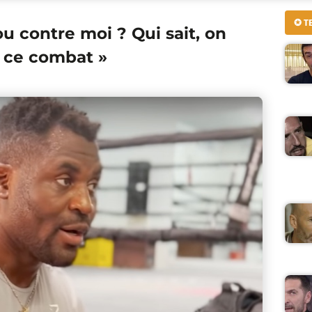
✪ T
u contre moi ? Qui sait, on
r ce combat »