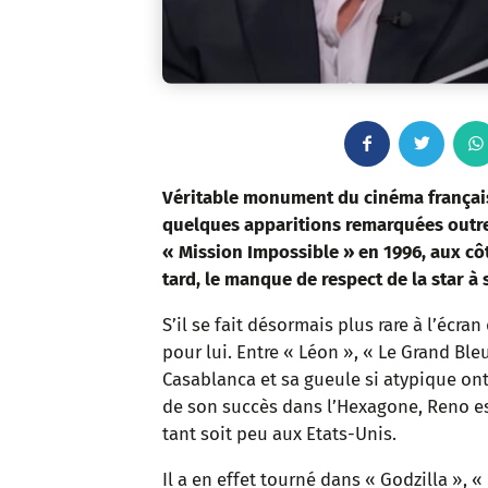
F
T
a
w
Véritable monument du cinéma français,
quelques apparitions remarquées outre
c
i
« Mission Impossible » en 1996, aux cô
tard, le manque de respect de la star à 
e
t
S’il se fait désormais plus rare à l’écra
b
t
pour lui. Entre « Léon », « Le Grand Bleu
o
e
Casablanca et sa gueule si atypique ont
de son succès dans l’Hexagone, Reno est
o
r
tant soit peu aux Etats-Unis.
k
Il a en effet tourné dans « Godzilla », 