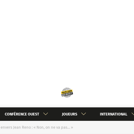
CONFÉRENCE OUEST
JOUEURS
INTERNATIONAL
 envers Jean Reno : « Non, on ne va pas… »