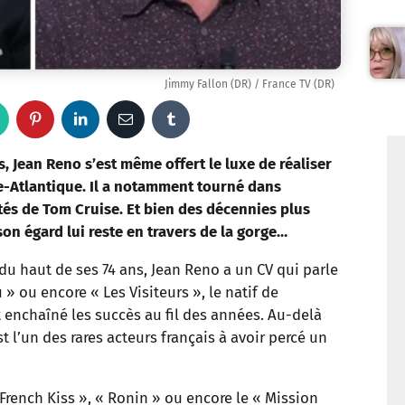
Jimmy Fallon (DR) / France TV (DR)
W
P
L
E
T
h
i
i
m
u
 Jean Reno s’est même offert le luxe de réaliser
-Atlantique. Il a notamment tourné dans
a
n
n
a
m
tés de Tom Cruise. Et bien des décennies plus
son égard lui reste en travers de la gorge…
t
t
k
i
b
n du haut de ses 74 ans, Jean Reno a un CV qui parle
s
e
e
l
l
 » ou encore « Les Visiteurs », le natif de
a
r
d
r
 enchaîné les succès au fil des années. Au-delà
 l’un des rares acteurs français à avoir percé un
p
e
I
p
s
n
« French Kiss », « Ronin » ou encore le « Mission