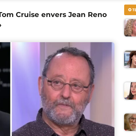
✪ T
 Tom Cruise envers Jean Reno
»