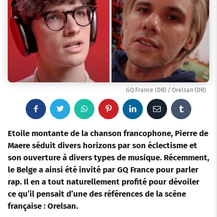
GQ France (DR) / Orelsan (DR)
F
T
W
P
L
E
T
a
w
h
i
i
m
u
Etoile montante de la chanson francophone, Pierre de
Maere séduit divers horizons par son éclectisme et
c
i
a
n
n
a
m
son ouverture à divers types de musique. Récemment,
le Belge a ainsi été invité par GQ France pour parler
e
t
t
t
k
i
b
rap. Il en a tout naturellement profité pour dévoiler
b
t
s
e
e
l
l
ce qu’il pensait d’une des références de la scène
française : Orelsan.
o
e
a
r
d
r