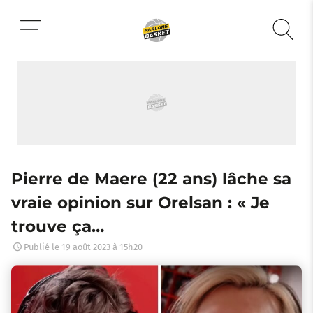
Aller
au
contenu
Pierre de Maere (22 ans) lâche sa
vraie opinion sur Orelsan : « Je
trouve ça…
Publié le
19 août 2023 à 15h20