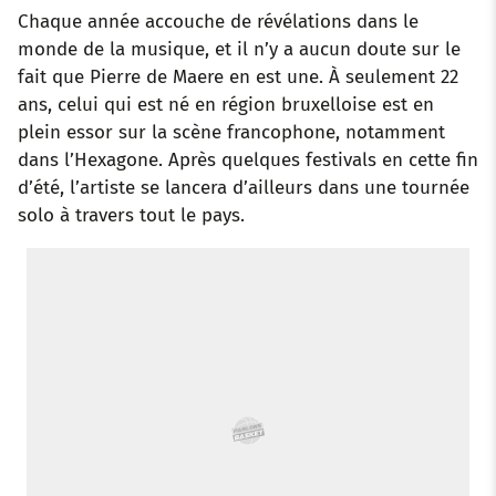
Chaque année accouche de révélations dans le
o
r
p
e
I
monde de la musique, et il n’y a aucun doute sur le
fait que Pierre de Maere en est une. À seulement 22
k
p
s
n
ans, celui qui est né en région bruxelloise est en
t
plein essor sur la scène francophone, notamment
dans l’Hexagone. Après quelques festivals en cette fin
d’été, l’artiste se lancera d’ailleurs dans une tournée
solo à travers tout le pays.