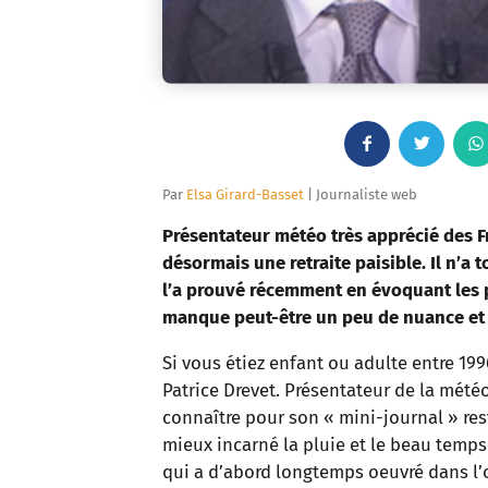
F
T
a
w
Par
Elsa Girard-Basset
| Journaliste web
c
i
Présentateur météo très apprécié des Fr
désormais une retraite paisible. Il n’a 
e
t
l’a prouvé récemment en évoquant les p
manque peut-être un peu de nuance et 
b
t
Si vous étiez enfant ou adulte entre 19
o
e
Patrice Drevet. Présentateur de la météo 
o
r
connaître pour son « mini-journal » res
mieux incarné la pluie et le beau temp
k
qui a d’abord longtemps oeuvré dans l’o