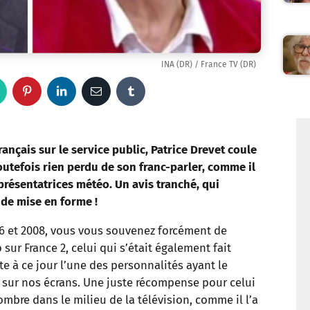
INA (DR) / France TV (DR)
W
P
L
E
T
h
i
i
m
u
a
n
n
a
m
ançais sur le service public, Patrice Drevet coule
toutefois rien perdu de son franc-parler, comme il
t
t
k
i
b
résentatrices météo. Un avis tranché, qui
de mise en forme !
s
e
e
l
l
96 et 2008, vous vous souvenez forcément de
a
r
d
r
sur France 2, celui qui s’était également fait
p
e
I
te à ce jour l’une des personnalités ayant le
s sur nos écrans. Une juste récompense pour celui
p
s
n
mbre dans le milieu de la télévision, comme il l’a