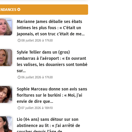
ENDANCES ✪
Marianne James déballe ses ébats
intimes les plus fous : « C’était un
Japonais, et son truc c’était de me…
08 juillet 2026 à 17h30
Sylvie Tellier dans un (gros)
embarras à l’aéroport : « En ouvrant
les valises, les douaniers sont tombé
sur…
06 juillet 2026 à 17h30
Sophie Marceau donne son avis sans
fioritures sur le burkini : « Moi, j’ai
envie de dire que…
07 juillet 2026 à 18h10
Lio (64 ans) sans détour sur son
abstinence au lit : « J’ai arrêté de
coucher depuis l’âge de…