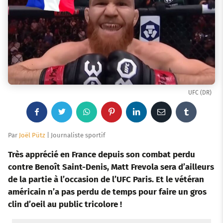
UFC (DR)
F
T
W
P
L
E
T
a
w
h
i
i
m
u
Par
Joël Pütz
| Journaliste sportif
c
i
a
n
n
a
m
Très apprécié en France depuis son combat perdu
contre Benoît Saint-Denis, Matt Frevola sera d’ailleurs
e
t
t
t
k
i
b
de la partie à l’occasion de l’UFC Paris. Et le vétéran
américain n’a pas perdu de temps pour faire un gros
b
t
s
e
e
l
l
clin d’oeil au public tricolore !
o
e
a
r
d
r