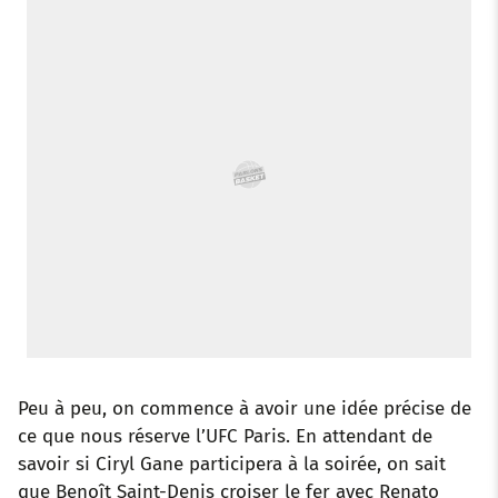
o
r
p
e
I
k
p
s
n
t
Peu à peu, on commence à avoir une idée précise de
ce que nous réserve l’UFC Paris. En attendant de
savoir si Ciryl Gane participera à la soirée, on sait
que Benoît Saint-Denis croiser le fer avec Renato