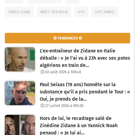
FARES ZIAM
MATT FREVOLA
UFC
UFC PARIS
✪ TENDANCES ✪
L’ex-entraîneur de Zidane en Italie
déballe : « Je l’ai vu à 23h avec ses potes
algériens en train de…
02 août 2026 à 10h40
Paul Seixas (19 ans) honnête sur la
substance qu’il a pris pendant le Tour : «
Oui, je prends de la…
27 juillet 2026 à 09h30
Hors de lui, le recadrage salé de
Zinédine Zidane à un Yannick Noah
penaud : « Je lui ai…