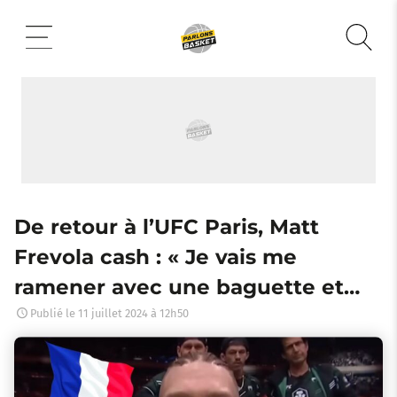
Aller
au
contenu
De retour à l’UFC Paris, Matt
Frevola cash : « Je vais me
ramener avec une baguette et…
Publié le
11 juillet 2024 à 12h50