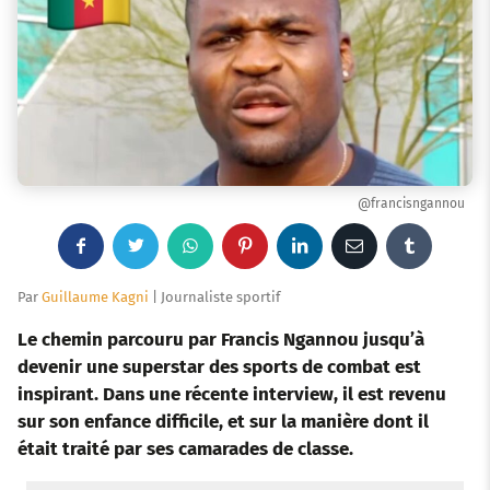
@francisngannou
F
T
W
P
L
E
T
a
w
h
i
i
m
u
Par
Guillaume Kagni
| Journaliste sportif
c
i
a
n
n
a
m
Le chemin parcouru par Francis Ngannou
jusqu’à
devenir une superstar des sports de combat est
e
t
t
t
k
i
b
inspirant. Dans une récente interview, il est revenu
sur son enfance difficile, et sur la manière dont il
b
t
s
e
e
l
l
était traité par ses camarades de classe.
o
e
a
r
d
r