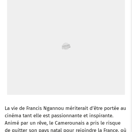
o
r
p
e
I
k
p
s
n
t
La vie de Francis Ngannou mériterait d’être portée au
cinéma tant elle est passionnante et inspirante.
Animé par un rêve, le Camerounais a pris le risque
de quitter son pays natal pour rejoindre la France, où