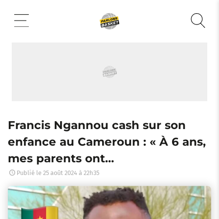
Aller
au
contenu
Francis Ngannou cash sur son
enfance au Cameroun : « À 6 ans,
mes parents ont…
Publié le
25 août 2024 à 22h35