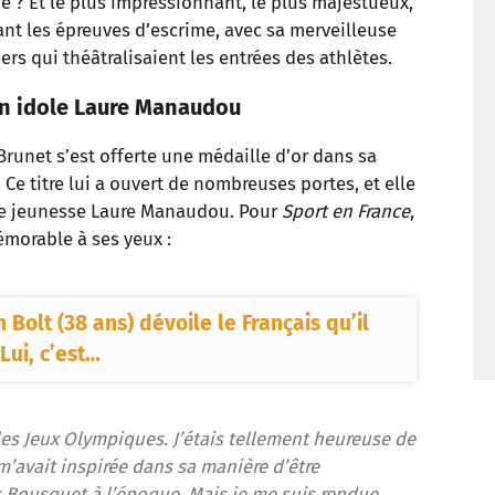
de ? Et le plus impressionnant, le plus majestueux,
t
ant les épreuves d’escrime, avec sa merveilleuse
ers qui théâtralisaient les entrées des athlètes.
n idole Laure Manaudou
runet s’est offerte une médaille d’or dans sa
 Ce titre lui a ouvert de nombreuses portes, et elle
de jeunesse Laure Manaudou. Pour
Sport en France
,
émorable à ses yeux :
 Bolt (38 ans) dévoile le Français qu’il
Lui, c’est…
es Jeux Olympiques. J’étais tellement heureuse de
e m’avait inspirée dans sa manière d’être
Bousquet à l’époque. Mais je me suis rendue