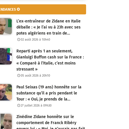
ENDANCES ✪
L’ex-entraîneur de Zidane en Italie
déballe : « Je l’ai vu à 23h avec ses
potes algériens en train de…
02 août 2026 à 10h40
Reparti après 1 an seulement,
Gianluigi Buffon cash sur la France :
« Comparé à l’Italie, c’est moins
stressant »
05 août 2026 à 20h10
Paul Seixas (19 ans) honnête sur la
substance qu’il a pris pendant le
Tour : « Oui, je prends de la…
27 juillet 2026 à 09h30
Zinédine Zidane honnête sur le
comportement de Franck Ribéry
envers lui : « Moi, je n’aurais pas fait