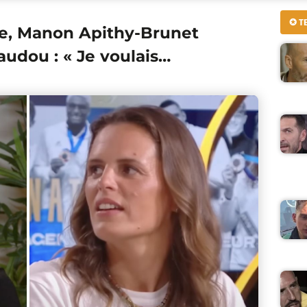
✪ T
, Manon Apithy-Brunet
udou : « Je voulais…