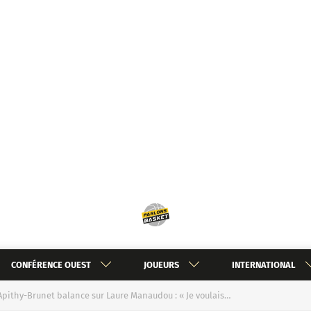
CONFÉRENCE OUEST
JOUEURS
INTERNATIONAL
ithy-Brunet balance sur Laure Manaudou : « Je voulais…