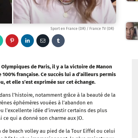
Sport en France (DR) / France TV (DR)
W
P
L
E
T
h
i
i
m
u
a
n
n
a
m
lympiques de Paris, il y a la victoire de Manon
 100% française. Ce succès lui a d’ailleurs permis
t
t
k
i
b
, et elle s’est exprimée sur cet échange.
s
e
e
l
l
dans l’histoire, notamment grâce à la beauté de la
 arènes éphémères vouées à l’abandon en
a
r
d
r
u l’excellente idée d’investir certains des plus
p
e
I
si ce qui a donné son charme aux JO.
p
s
n
 de beach volley au pied de la Tour Eiffel ou celui