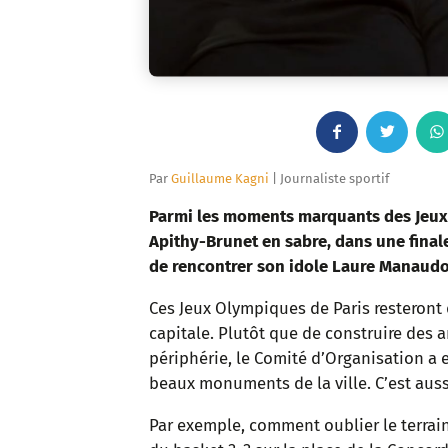
F
T
a
w
Par
Guillaume Kagni
| Journaliste sportif
c
i
Parmi les moments marquants des Jeux O
Apithy-Brunet
en sabre, dans une finale
e
t
de rencontrer son idole Laure Manaudou
b
t
Ces Jeux Olympiques de Paris resteront 
capitale. Plutôt que de construire des
o
e
périphérie, le Comité d’Organisation a e
o
r
beaux monuments de la ville. C’est aus
k
Par exemple, comment oublier le terrain