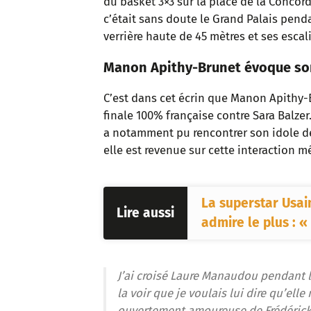
du basket 3×3 sur la place de la Concor
c’était sans doute le Grand Palais pend
verrière haute de 45 mètres et ses escali
Manon Apithy-Brunet évoque so
C’est dans cet écrin que Manon Apithy-B
finale 100% française contre Sara Balzer.
a notamment pu rencontrer son idole 
elle est revenue sur cette interaction m
La superstar Usain
Lire aussi
admire le plus : « 
J’ai croisé Laure Manaudou pendant l
la voir que je voulais lui dire qu’ell
ouvertement amoureuse de Frédérick 