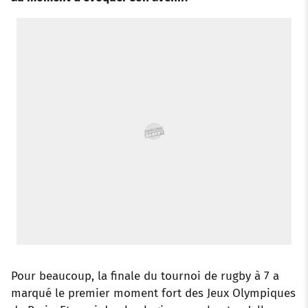
o
e
a
r
d
r
o
r
p
e
I
k
p
s
n
t
Pour beaucoup, la finale du tournoi de rugby à 7 a
marqué le premier moment fort des Jeux Olympiques