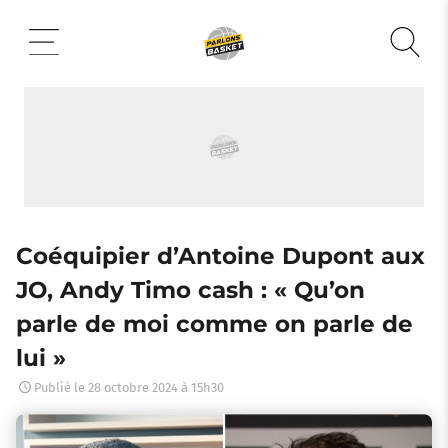
Aller
au
contenu
Coéquipier d’Antoine Dupont aux
JO, Andy Timo cash : « Qu’on
parle de moi comme on parle de
lui »
Publié le
28 octobre 2024 à 15h30