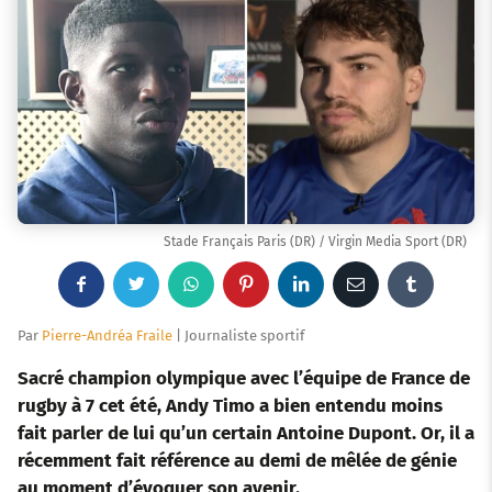
Stade Français Paris (DR) / Virgin Media Sport (DR)
F
T
W
P
L
E
T
a
w
h
i
i
m
u
Par
Pierre-Andréa Fraile
| Journaliste sportif
c
i
a
n
n
a
m
Sacré champion olympique avec l’équipe de France de
rugby à 7 cet été, Andy Timo a bien entendu moins
e
t
t
t
k
i
b
fait parler de lui qu’un certain Antoine Dupont. Or, il a
récemment fait référence au demi de mêlée de génie
b
t
s
e
e
l
l
au moment d’évoquer son avenir.