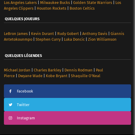
Los Angeles Lakers
|
Milwaukee Bucks
|
Golden State Warriors
|
Los
Angeles Clippers
|
Houston Rockets
|
Boston Celtics
QUELQUES JOUEURS
LeBron James
|
Kevin Durant
|
Rudy Gobert
|
Anthony Davis
|
Giannis
Antetokounmpo
|
Stephen Curry
|
Luka Doncic
|
Zion Williamson
QUELQUES LÉGENDES
Michael Jordan
|
Charles Barkley
|
Dennis Rodman
|
Paul
Pierce
|
Dwyane Wade
|
Kobe Bryant
|
Shaquille O’Neal
Facebook
Twitter
Instagram