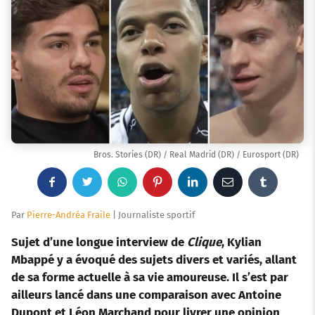
Bros. Stories (DR) / Real Madrid (DR) / Eurosport (DR)
F
T
W
P
L
E
T
a
w
h
i
i
m
u
Par
Pierre-Andréa Fraile
| Journaliste sportif
c
i
a
n
n
a
m
Sujet d’une longue interview de
Clique
, Kylian
Mbappé y a évoqué des sujets divers et variés, allant
e
t
t
t
k
i
b
de sa forme actuelle à sa vie amoureuse. Il s’est par
ailleurs lancé dans une comparaison avec Antoine
b
t
s
e
e
l
l
Dupont et Léon Marchand pour livrer une opinion