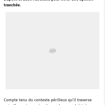
o
e
a
r
d
r
tranchée.
o
r
p
e
I
k
p
s
n
t
Compte tenu du contexte périlleux qu’il traverse