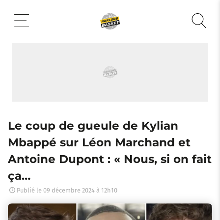
Aller
au
contenu
Le coup de gueule de Kylian
Mbappé sur Léon Marchand et
Antoine Dupont : « Nous, si on fait
ça…
Publié le
09 décembre 2024 à 12h10