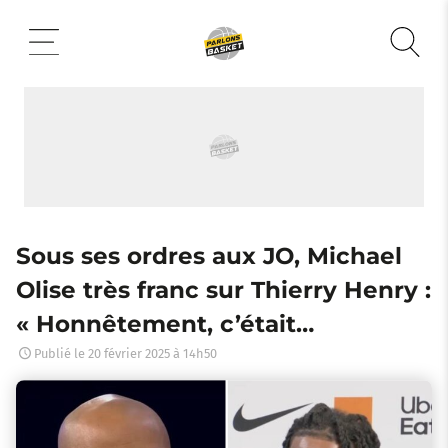
Aller
au
contenu
Sous ses ordres aux JO, Michael
Olise très franc sur Thierry Henry :
« Honnêtement, c’était…
Publié le
20 février 2025 à 14h50