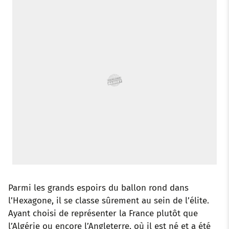
o
r
p
e
I
k
p
s
n
t
Parmi les grands espoirs du ballon rond dans
l’Hexagone, il se classe sûrement au sein de l’élite.
Ayant choisi de représenter la France plutôt que
l’Algérie ou encore l’Angleterre, où il est né et a été