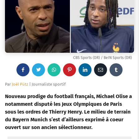
CBS Sports (DR) / BeIN Sports (DR)
F
T
W
P
L
E
T
a
w
h
i
i
m
u
Par
Joël Pütz
| Journaliste sportif
c
i
a
n
n
a
m
Nouveau prodige du football français, Michael Olise a
notamment disputé les Jeux Olympiques de Paris
e
t
t
t
k
i
b
sous les ordres de Thierry Henry. Le milieu de terrain
du Bayern Munich s’est d’ailleurs exprimé à coeur
b
t
s
e
e
l
l
ouvert sur son ancien sélectionneur.
o
e
a
r
d
r