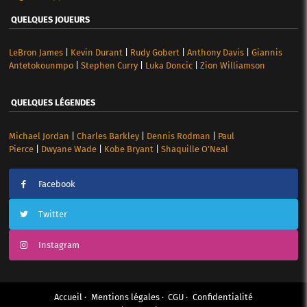
QUELQUES JOUEURS
LeBron James
|
Kevin Durant
|
Rudy Gobert
|
Anthony Davis
|
Giannis
Antetokounmpo
|
Stephen Curry
|
Luka Doncic
|
Zion Williamson
QUELQUES LÉGENDES
Michael Jordan
|
Charles Barkley
|
Dennis Rodman
|
Paul
Pierce
|
Dwyane Wade
|
Kobe Bryant
|
Shaquille O’Neal
Facebook
Twitter
Instagram
Accueil
Mentions légales
CGU
Confidentialité