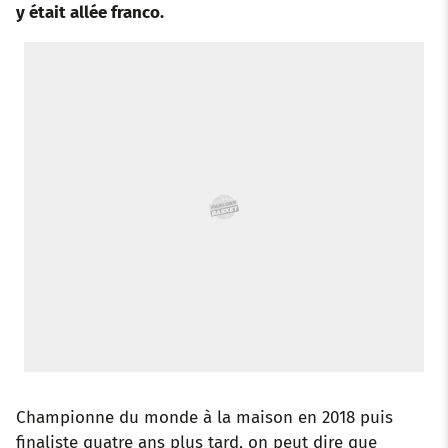
y était allée franco.
o
r
p
e
I
k
p
s
n
t
Championne du monde à la maison en 2018 puis
finaliste quatre ans plus tard, on peut dire que