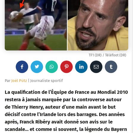
TF1 (DR) / Téléfoot (DR)
F
T
W
P
L
E
T
a
w
h
i
i
m
u
Par
Joël Pütz
| Journaliste sportif
c
i
a
n
n
a
m
La qualification de l’Équipe de France au Mondial 2010
restera à jamais marquée par la controverse autour
e
t
t
t
k
i
b
de Thierry Henry, auteur d’une main avant le but
décisif contre l’Irlande lors des barrages. Des années
b
t
s
e
e
l
l
après, Franck Ribéry avait donné son avis sur le
o
e
a
r
d
r
scandale… et comme si souvent, la légende du Bayern