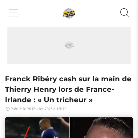
Aller
au
contenu
Franck Ribéry cash sur la main de
Thierry Henry lors de France-
Irlande : « Un tricheur »
Publié le
28 février 2025 à 12h10