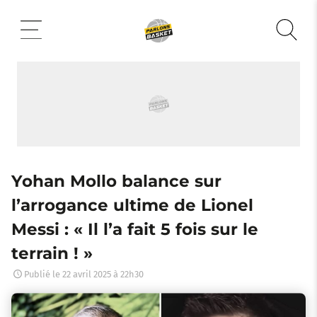
Aller
au
contenu
Yohan Mollo balance sur
l’arrogance ultime de Lionel
Messi : « Il l’a fait 5 fois sur le
terrain ! »
Publié le
22 avril 2025 à 22h30