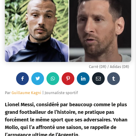
Carré (DR) / Adidas (DR)
F
T
W
P
L
E
T
a
w
h
i
i
m
u
Par
Guillaume Kagni
| Journaliste sportif
c
i
a
n
n
a
m
Lionel Messi, considéré par beaucoup comme le plus
grand footballeur de l’histoire, ne pratique pas
e
t
t
t
k
i
b
forcément le même sport que ses adversaires. Yohan
Mollo, qui l’a affronté une saison, se rappelle de
b
t
s
e
e
l
l
l’arrogance ultime de l’Argentin.