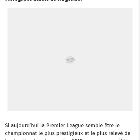
o
e
a
r
d
r
o
r
p
e
I
k
p
s
n
t
Si aujourd’hui la Premier League semble être le
championnat le plus prestigieux et le plus relevé de