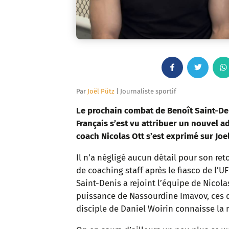
F
T
a
w
Par
Joël Pütz
| Journaliste sportif
c
i
Le prochain combat de Benoît Saint-De
Français s’est vu attribuer un nouvel a
e
t
coach Nicolas Ott s’est exprimé sur Joel 
b
t
Il n’a négligé aucun détail pour son r
de coaching staff après le fiasco de l’UF
o
e
Saint-Denis a rejoint l’équipe de Nicola
o
r
puissance de Nassourdine Imavov, ces de
disciple de Daniel Woirin connaisse la 
k