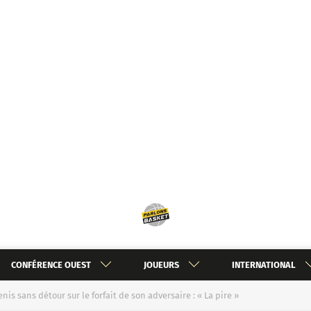
CONFÉRENCE OUEST
JOUEURS
INTERNATIONAL
is sans détour sur le forfait de son adversaire : « La pire »