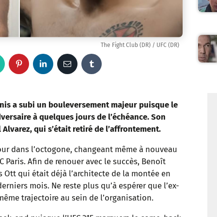
The Fight Club (DR) / UFC (DR)
W
P
L
E
T
h
i
i
m
u
a
n
n
a
m
nis a subi un bouleversement majeur puisque le
dversaire à quelques jours de l’échéance. Son
t
t
k
i
b
Alvarez, qui s’était retiré de l’affrontement.
s
e
e
l
l
etour dans l’octogone, changeant même à nouveau
C Paris. Afin de renouer avec le succès, Benoît
a
r
d
r
s Ott qui était déjà l’architecte de la montée en
p
e
I
rniers mois. Ne reste plus qu’à espérer que l’ex-
même trajectoire au sein de l’organisation.
p
s
n