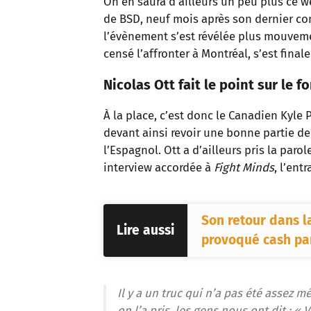
On en saura d’ailleurs un peu plus ce 
de BSD, neuf mois après son dernier co
l’évènement s’est révélée plus mouveme
censé l’affronter à Montréal, s’est final
Nicolas Ott fait le point sur le f
À la place, c’est donc le Canadien Kyle P
devant ainsi revoir une bonne partie de
l’Espagnol. Ott a d’ailleurs pris la par
interview accordée à
Fight Minds
, l’ent
Son retour dans l
Lire aussi
provoqué cash par
Il y a un truc qui n’a pas été assez m
on l’a pris, les gens nous ont dit : « V