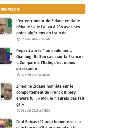
ENDANCES ✪
L’ex-entraîneur de Zidane en Italie
déballe : « Je l’ai vu à 23h avec ses
potes algériens en train de…
02 août 2026 à 10h40
Reparti après 1 an seulement,
Gianluigi Buffon cash sur la France :
« Comparé à l’Italie, c’est moins
stressant »
05 août 2026 à 20h10
Zinédine Zidane honnête sur le
comportement de Franck Ribéry
envers lui : « Moi, je n’aurais pas fait
ça »
06 août 2026 à 09h30
Paul Seixas (19 ans) honnête sur la
substance qu’il a pris pendant le