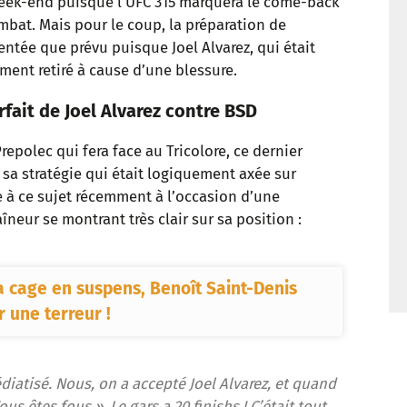
week-end puisque l’UFC 315 marquera le come-back
t
mbat. Mais pour le coup, la préparation de
ntée que prévu puisque Joel Alvarez, qui était
ement retiré à cause d’une blessure.
orfait de Joel Alvarez contre BSD
repolec qui fera face au Tricolore, ce dernier
 sa stratégie qui était logiquement axée sur
ole à ce sujet récemment à l’occasion d’une
raîneur se montrant très clair sur sa position :
a cage en suspens, Benoît Saint-Denis
 une terreur !
édiatisé. Nous, on a accepté Joel Alvarez, et quand
ous êtes fous ». Le gars a 20 finishs ! C’était tout