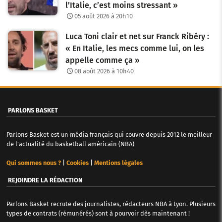
l’Italie, c’est moins stressant »
05 août 2026 à 20h10
Luca Toni clair et net sur Franck Ribéry :
« En Italie, les mecs comme lui, on les
appelle comme ça »
08 août 2026 à 10h40
PARLONS BASKET
Parlons Basket est un média français qui couvre depuis 2012 le meilleur
de l'actualité du basketball américain (NBA)
Qui sommes nous ?
|
Cookies
|
Mentions légales
REJOINDRE LA RÉDACTION
Parlons Basket recrute des journalistes, rédacteurs NBA à Lyon. Plusieurs
types de contrats (rémunérés) sont à pourvoir dès maintenant !