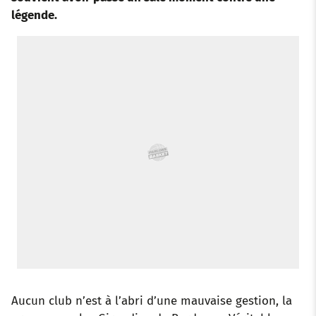
o
e
a
r
d
r
légende.
o
r
p
e
I
k
p
s
n
t
Aucun club n’est à l’abri d’une mauvaise gestion, la