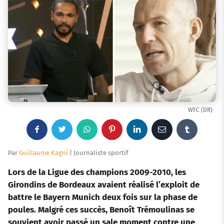
WFC (DR)
F
T
W
P
L
E
T
a
w
h
i
i
m
u
Par
Guillaume Kagni
| Journaliste sportif
c
i
a
n
n
a
m
Lors de la Ligue des champions 2009-2010, les
Girondins de Bordeaux avaient réalisé l’exploit de
e
t
t
t
k
i
b
battre le Bayern Munich deux fois sur la phase de
poules. Malgré ces succès, Benoît Trémoulinas se
b
t
s
e
e
l
l
souvient avoir passé un sale moment contre une