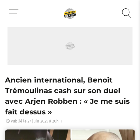
Aller
au
contenu
Ancien international, Benoît
Trémoulinas cash sur son duel
avec Arjen Robben : « Je me suis
fait dessus »
Publié le
27 juin 2025 à 20h11