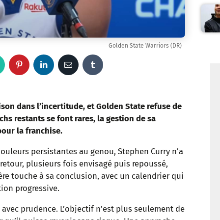
Golden State Warriors (DR)
W
P
L
E
T
h
i
i
m
u
a
n
n
a
m
son dans l’incertitude, et Golden State refuse de
chs restants se font rares, la gestion de sa
t
t
k
i
b
our la franchise.
s
e
e
l
l
douleurs persistantes au genou, Stephen Curry n’a
retour, plusieurs fois envisagé puis repoussé,
a
r
d
r
ière touche à sa conclusion, avec un calendrier qui
p
e
I
ion progressive.
p
s
n
 avec prudence. L’objectif n’est plus seulement de