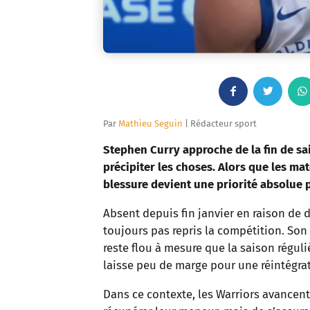
F
T
a
w
Par
Mathieu Seguin
| Rédacteur sport
c
i
Stephen Curry approche de la fin de sai
précipiter les choses. Alors que les mat
e
t
blessure devient une priorité absolue p
b
t
Absent depuis fin janvier en raison de 
toujours pas repris la compétition. Son 
o
e
reste flou à mesure que la saison régul
o
r
laisse peu de marge pour une réintégrat
k
Dans ce contexte, les Warriors avancent