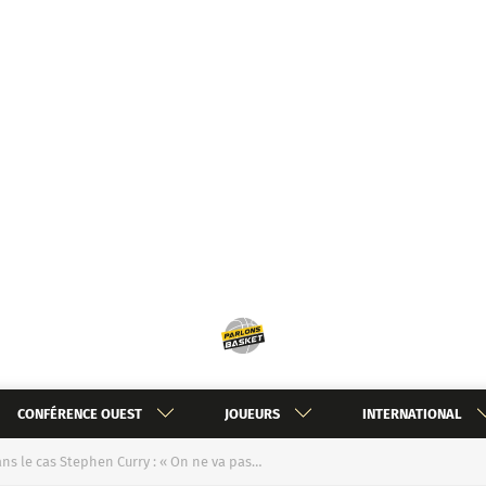
CONFÉRENCE OUEST
JOUEURS
INTERNATIONAL
ns le cas Stephen Curry : « On ne va pas…