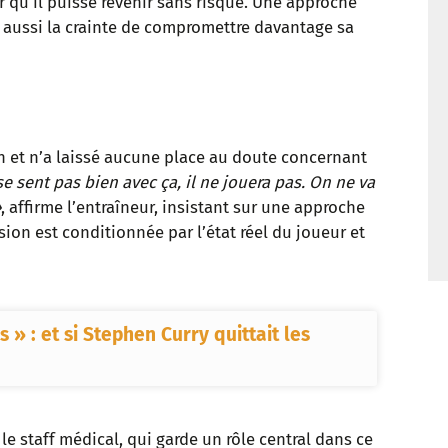
r qu’il puisse revenir sans risque. Une approche
t
s aussi la crainte de compromettre davantage sa
tion et n’a laissé aucune place au doute concernant
se sent pas bien avec ça, il ne jouera pas. On ne va
»
, affirme l’entraîneur, insistant sur une approche
on est conditionnée par l’état réel du joueur et
 » : et si Stephen Curry quittait les
le staff médical, qui garde un rôle central dans ce