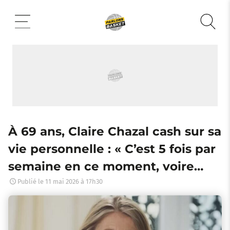
Aller
au
contenu
À 69 ans, Claire Chazal cash sur sa
vie personnelle : « C’est 5 fois par
semaine en ce moment, voire…
Publié le
11 mai 2026 à 17h30