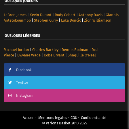
QUELQUES JOUEURS
LeBron James
|
Kevin Durant
|
Rudy Gobert
|
Anthony Davis
|
Giannis
Antetokounmpo
|
Stephen Curry
|
Luka Doncic
|
Zion Williamson
QUELQUES LÉGENDES
Michael Jordan
|
Charles Barkley
|
Dennis Rodman
|
Paul
Pierce
|
Dwyane Wade
|
Kobe Bryant
|
Shaquille O’Neal
Facebook
Twitter
Instagram
Accueil
Mentions légales
CGU
Confidentialité
© Parlons Basket 2013-2025