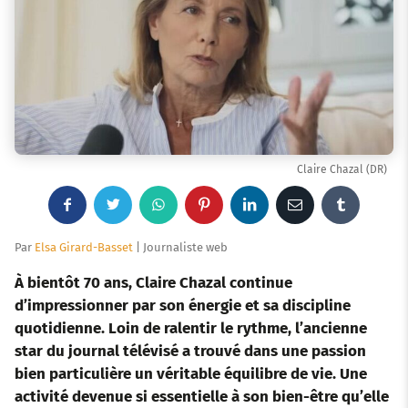
Claire Chazal (DR)
F
T
W
P
L
E
T
a
w
h
i
i
m
u
Par
Elsa Girard-Basset
| Journaliste web
c
i
a
n
n
a
m
À bientôt 70 ans, Claire Chazal continue
d’impressionner par son énergie et sa discipline
e
t
t
t
k
i
b
quotidienne. Loin de ralentir le rythme, l’ancienne
star du journal télévisé a trouvé dans une passion
b
t
s
e
e
l
l
bien particulière un véritable équilibre de vie. Une
o
e
a
r
d
r
activité devenue si essentielle à son bien-être qu’elle