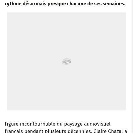
rythme désormais presque chacune de ses semaines.
o
r
p
e
I
k
p
s
n
t
Figure incontournable du paysage audiovisuel
français pendant plusieurs décennies, Claire Chazal a