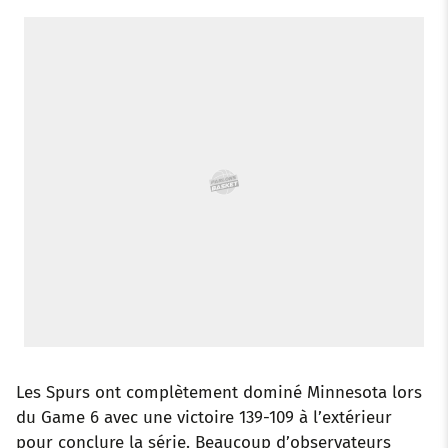
o
r
p
e
I
k
p
s
n
t
Les Spurs ont complètement dominé Minnesota lors
du Game 6 avec une victoire 139-109 à l’extérieur
pour conclure la série. Beaucoup d’observateurs