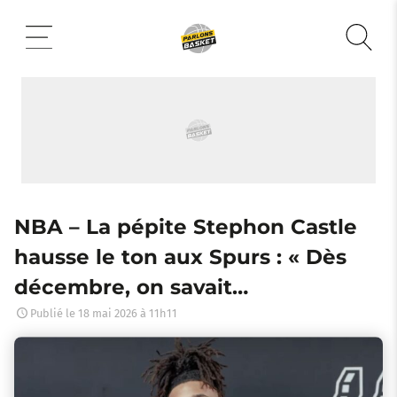
Aller
au
contenu
NBA – La pépite Stephon Castle
hausse le ton aux Spurs : « Dès
décembre, on savait…
Publié le
18 mai 2026 à 11h11