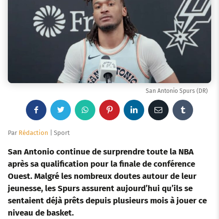
San Antonio Spurs (DR)
F
T
W
P
L
E
T
a
w
h
i
i
m
u
Par
Rédaction
| Sport
c
i
a
n
n
a
m
San Antonio continue de surprendre toute la NBA
après sa qualification pour la finale de conférence
e
t
t
t
k
i
b
Ouest. Malgré les nombreux doutes autour de leur
jeunesse, les Spurs assurent aujourd’hui qu’ils se
b
t
s
e
e
l
l
sentaient déjà prêts depuis plusieurs mois à jouer ce
o
e
a
r
d
r
niveau de basket.