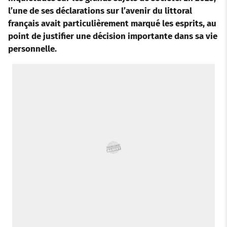
o
e
a
r
d
r
l’une de ses déclarations sur l’avenir du littoral
français avait particulièrement marqué les esprits, au
o
r
p
e
I
point de justifier une décision importante dans sa vie
personnelle.
k
p
s
n
t