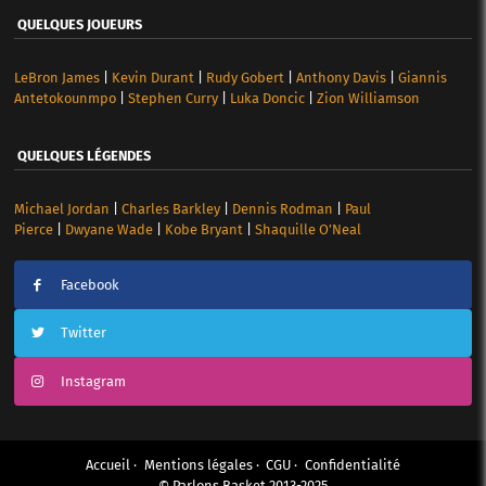
QUELQUES JOUEURS
LeBron James
|
Kevin Durant
|
Rudy Gobert
|
Anthony Davis
|
Giannis
Antetokounmpo
|
Stephen Curry
|
Luka Doncic
|
Zion Williamson
QUELQUES LÉGENDES
Michael Jordan
|
Charles Barkley
|
Dennis Rodman
|
Paul
Pierce
|
Dwyane Wade
|
Kobe Bryant
|
Shaquille O’Neal
Facebook
Twitter
Instagram
Accueil
Mentions légales
CGU
Confidentialité
© Parlons Basket 2013-2025