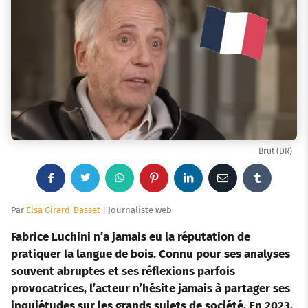
Brut (DR)
F
T
W
P
L
E
T
a
w
h
i
i
m
u
Par
Elsa Girard-Basset
| Journaliste web
c
i
a
n
n
a
m
Fabrice Luchini n’a jamais eu la réputation de
pratiquer la langue de bois. Connu pour ses analyses
e
t
t
t
k
i
b
souvent abruptes et ses réflexions parfois
provocatrices, l’acteur n’hésite jamais à partager ses
b
t
s
e
e
l
l
inquiétudes sur les grands sujets de société. En 2023,