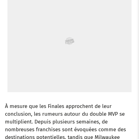
o
r
p
e
I
k
p
s
n
t
À mesure que les Finales approchent de leur
conclusion, les rumeurs autour du double MVP se
multiplient. Depuis plusieurs semaines, de
nombreuses franchises sont évoquées comme des
destinations potentielles, tandis que Milwaukee