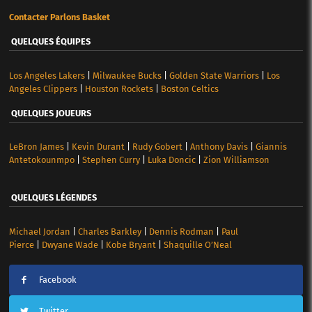
Contacter Parlons Basket
QUELQUES ÉQUIPES
Los Angeles Lakers
|
Milwaukee Bucks
|
Golden State Warriors
|
Los
Angeles Clippers
|
Houston Rockets
|
Boston Celtics
QUELQUES JOUEURS
LeBron James
|
Kevin Durant
|
Rudy Gobert
|
Anthony Davis
|
Giannis
Antetokounmpo
|
Stephen Curry
|
Luka Doncic
|
Zion Williamson
QUELQUES LÉGENDES
Michael Jordan
|
Charles Barkley
|
Dennis Rodman
|
Paul
Pierce
|
Dwyane Wade
|
Kobe Bryant
|
Shaquille O’Neal
Facebook
Twitter