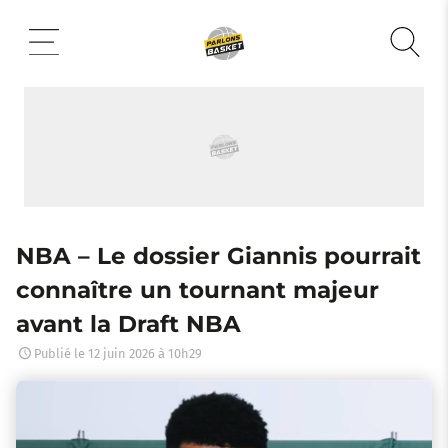
Aller
au
contenu
NBA – Le dossier Giannis pourrait
connaître un tournant majeur
avant la Draft NBA
Publié le
12 juin 2026 à 10h29