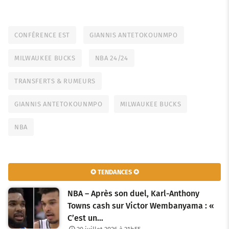
CONFÉRENCE EST
GIANNIS ANTETOKOUNMPO
MILWAUKEE BUCKS
NBA 24/24
TRANSFERTS & RUMEURS
GIANNIS ANTETOKOUNMPO
MILWAUKEE BUCKS
NBA
✪ TENDANCES ✪
NBA – Après son duel, Karl-Anthony
Towns cash sur Victor Wembanyama : «
C’est un…