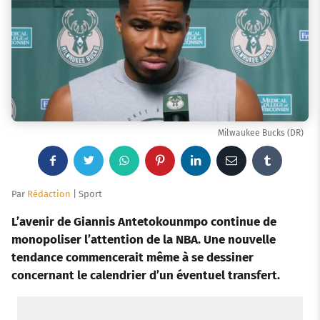
Milwaukee Bucks (DR)
F
T
W
P
L
E
T
a
w
h
i
i
m
u
Par
Rédaction
| Sport
c
i
a
n
n
a
m
L’avenir de Giannis Antetokounmpo continue de
monopoliser l’attention de la NBA. Une nouvelle
e
t
t
t
k
i
b
tendance commencerait même à se dessiner
concernant le calendrier d’un éventuel transfert.
b
t
s
e
e
l
l
o
e
a
r
d
r