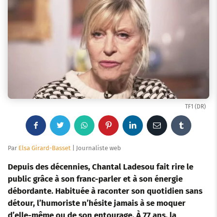
TF1 (DR)
F
T
W
P
L
E
T
a
w
h
i
i
m
u
Par
Elsa Girard-Basset
| Journaliste web
c
i
a
n
n
a
m
Depuis des décennies, Chantal Ladesou fait rire le
public grâce à son franc-parler et à son énergie
e
t
t
t
k
i
b
débordante. Habituée à raconter son quotidien sans
détour, l’humoriste n’hésite jamais à se moquer
b
t
s
e
e
l
l
d’elle-même ou de son entourage. À 77 ans, la