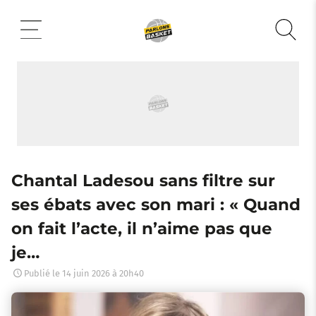
Aller
au
contenu
Chantal Ladesou sans filtre sur
ses ébats avec son mari : « Quand
on fait l’acte, il n’aime pas que
je…
Publié le
14 juin 2026 à 20h40