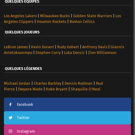
QUELQUES ÉQUIPES
Los Angeles Lakers
|
Milwaukee Bucks
|
Golden State Warriors
|
Los
Angeles Clippers
|
Houston Rockets
|
Boston Celtics
QUELQUES JOUEURS
LeBron James
|
Kevin Durant
|
Rudy Gobert
|
Anthony Davis
|
Giannis
Antetokounmpo
|
Stephen Curry
|
Luka Doncic
|
Zion Williamson
QUELQUES LÉGENDES
Michael Jordan
|
Charles Barkley
|
Dennis Rodman
|
Paul
Pierce
|
Dwyane Wade
|
Kobe Bryant
|
Shaquille O’Neal
Facebook
Twitter
Instagram