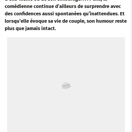
o
e
a
r
d
r
comédienne continue d’ailleurs de surprendre avec
des confidences aussi spontanées qu’inattendues. Et
o
r
p
e
I
lorsqu’elle évoque sa vie de couple, son humour reste
plus que jamais intact.
k
p
s
n
t