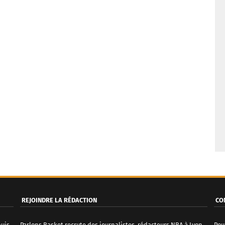
REJOINDRE LA RÉDACTION
CO
puis
Parlons Basket recrute des journalistes, rédacteurs NBA à Lyon.
Pou