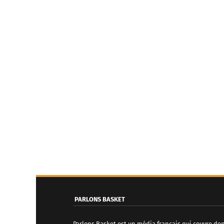
PARLONS BASKET
Parlons Basket est un média français qui couvre de