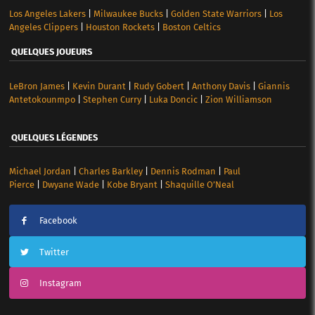
Los Angeles Lakers
|
Milwaukee Bucks
|
Golden State Warriors
|
Los
Angeles Clippers
|
Houston Rockets
|
Boston Celtics
QUELQUES JOUEURS
LeBron James
|
Kevin Durant
|
Rudy Gobert
|
Anthony Davis
|
Giannis
Antetokounmpo
|
Stephen Curry
|
Luka Doncic
|
Zion Williamson
QUELQUES LÉGENDES
Michael Jordan
|
Charles Barkley
|
Dennis Rodman
|
Paul
Pierce
|
Dwyane Wade
|
Kobe Bryant
|
Shaquille O’Neal
Facebook
Twitter
Instagram