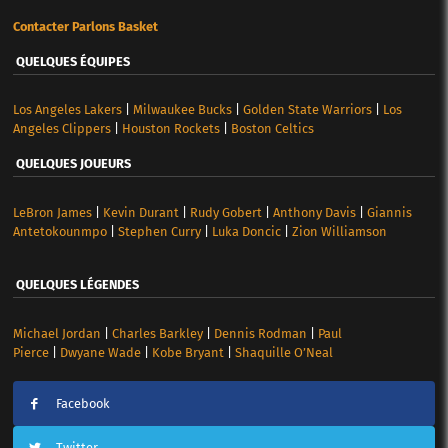
Contacter Parlons Basket
QUELQUES ÉQUIPES
Los Angeles Lakers
|
Milwaukee Bucks
|
Golden State Warriors
|
Los
Angeles Clippers
|
Houston Rockets
|
Boston Celtics
QUELQUES JOUEURS
LeBron James
|
Kevin Durant
|
Rudy Gobert
|
Anthony Davis
|
Giannis
Antetokounmpo
|
Stephen Curry
|
Luka Doncic
|
Zion Williamson
QUELQUES LÉGENDES
Michael Jordan
|
Charles Barkley
|
Dennis Rodman
|
Paul
Pierce
|
Dwyane Wade
|
Kobe Bryant
|
Shaquille O’Neal
Facebook
Twitter