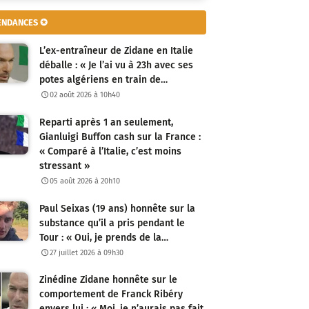
ENDANCES ✪
L’ex-entraîneur de Zidane en Italie
déballe : « Je l’ai vu à 23h avec ses
potes algériens en train de…
02 août 2026 à 10h40
Reparti après 1 an seulement,
Gianluigi Buffon cash sur la France :
« Comparé à l’Italie, c’est moins
stressant »
05 août 2026 à 20h10
Paul Seixas (19 ans) honnête sur la
substance qu’il a pris pendant le
Tour : « Oui, je prends de la…
27 juillet 2026 à 09h30
Zinédine Zidane honnête sur le
comportement de Franck Ribéry
envers lui : « Moi, je n’aurais pas fait