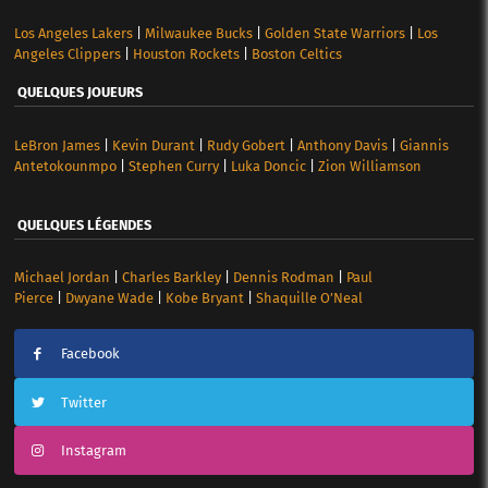
Los Angeles Lakers
|
Milwaukee Bucks
|
Golden State Warriors
|
Los
Angeles Clippers
|
Houston Rockets
|
Boston Celtics
QUELQUES JOUEURS
LeBron James
|
Kevin Durant
|
Rudy Gobert
|
Anthony Davis
|
Giannis
Antetokounmpo
|
Stephen Curry
|
Luka Doncic
|
Zion Williamson
QUELQUES LÉGENDES
Michael Jordan
|
Charles Barkley
|
Dennis Rodman
|
Paul
Pierce
|
Dwyane Wade
|
Kobe Bryant
|
Shaquille O’Neal
Facebook
Twitter
Instagram