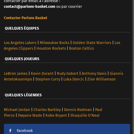
contacter par email à l'adresse :
contact@parlons-basket.com
ou par courrier
Contacter Parlons Basket
QUELQUES ÉQUIPES
Los Angeles Lakers
|
Milwaukee Bucks
|
Golden State Warriors
|
Los
Angeles Clippers
|
Houston Rockets
|
Boston Celtics
QUELQUES JOUEURS
LeBron James
|
Kevin Durant
|
Rudy Gobert
|
Anthony Davis
|
Giannis
Antetokounmpo
|
Stephen Curry
|
Luka Doncic
|
Zion Williamson
QUELQUES LÉGENDES
Michael Jordan
|
Charles Barkley
|
Dennis Rodman
|
Paul
Pierce
|
Dwyane Wade
|
Kobe Bryant
|
Shaquille O’Neal
Facebook