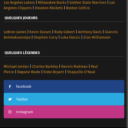
Los Angeles Lakers
|
Milwaukee Bucks
|
Golden State Warriors
|
Los
Angeles Clippers
|
Houston Rockets
|
Boston Celtics
QUELQUES JOUEURS
LeBron James
|
Kevin Durant
|
Rudy Gobert
|
Anthony Davis
|
Giannis
Antetokounmpo
|
Stephen Curry
|
Luka Doncic
|
Zion Williamson
QUELQUES LÉGENDES
Michael Jordan
|
Charles Barkley
|
Dennis Rodman
|
Paul
Pierce
|
Dwyane Wade
|
Kobe Bryant
|
Shaquille O’Neal
Facebook
Twitter
Instagram