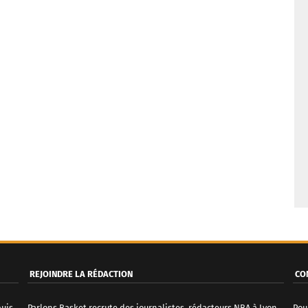
REJOINDRE LA RÉDACTION
CO
puis
Parlons Basket recrute des journalistes, rédacteurs NBA à Lyon.
Pou