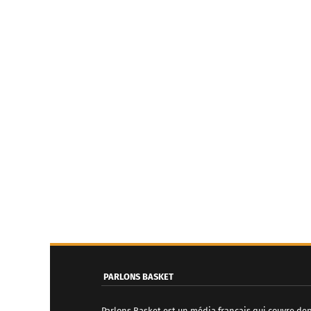
PARLONS BASKET
Parlons Basket est un média français qui couvre de