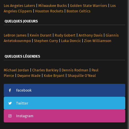
Los Angeles Lakers
|
Milwaukee Bucks
|
Golden State Warriors
|
Los
Angeles Clippers
|
Houston Rockets
|
Boston Celtics
QUELQUES JOUEURS
LeBron James
|
Kevin Durant
|
Rudy Gobert
|
Anthony Davis
|
Giannis
Antetokounmpo
|
Stephen Curry
|
Luka Doncic
|
Zion Williamson
QUELQUES LÉGENDES
Michael Jordan
|
Charles Barkley
|
Dennis Rodman
|
Paul
Pierce
|
Dwyane Wade
|
Kobe Bryant
|
Shaquille O’Neal
Facebook
Twitter
Instagram