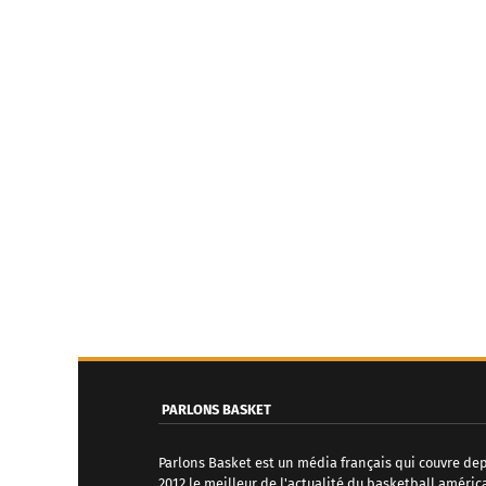
PARLONS BASKET
Parlons Basket est un média français qui couvre de
2012 le meilleur de l'actualité du basketball améric