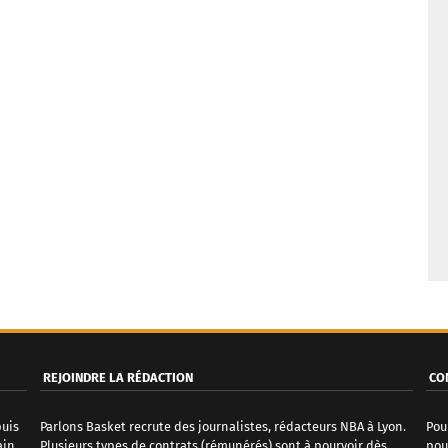
REJOINDRE LA RÉDACTION
CO
puis
Parlons Basket recrute des journalistes, rédacteurs NBA à Lyon.
Pou
ain
Plusieurs types de contrats (rémunérés) sont à pourvoir dès
pou