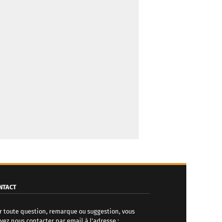
NTACT
r toute question, remarque ou suggestion, vous
vez nous contacter par email à l'adresse :