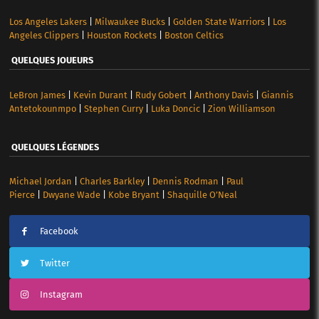
Los Angeles Lakers
|
Milwaukee Bucks
|
Golden State Warriors
|
Los
Angeles Clippers
|
Houston Rockets
|
Boston Celtics
QUELQUES JOUEURS
LeBron James
|
Kevin Durant
|
Rudy Gobert
|
Anthony Davis
|
Giannis
Antetokounmpo
|
Stephen Curry
|
Luka Doncic
|
Zion Williamson
QUELQUES LÉGENDES
Michael Jordan
|
Charles Barkley
|
Dennis Rodman
|
Paul
Pierce
|
Dwyane Wade
|
Kobe Bryant
|
Shaquille O’Neal
Facebook
Twitter
Instagram