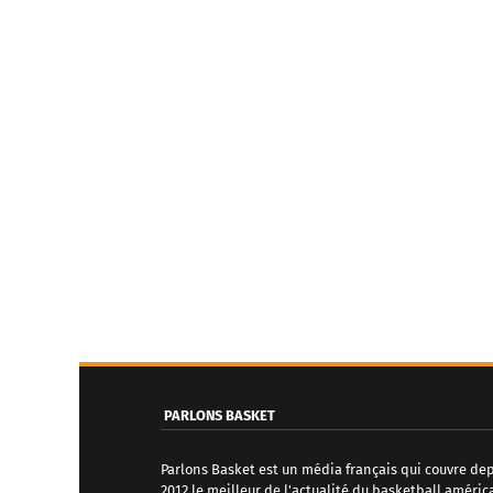
PARLONS BASKET
Parlons Basket est un média français qui couvre de
2012 le meilleur de l'actualité du basketball améric