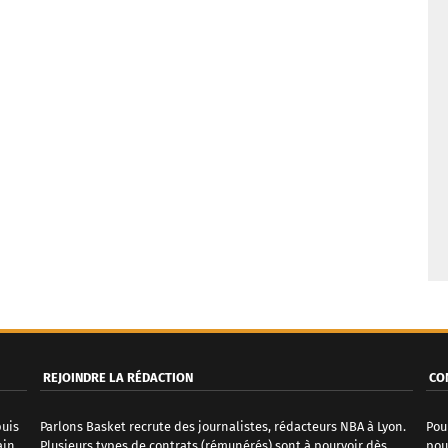
REJOINDRE LA RÉDACTION
CO
puis
Parlons Basket recrute des journalistes, rédacteurs NBA à Lyon.
Pou
ain
Plusieurs types de contrats (rémunérés) sont à pourvoir dès
pou