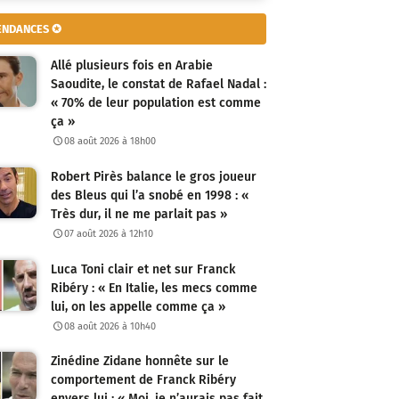
ENDANCES ✪
Allé plusieurs fois en Arabie
Saoudite, le constat de Rafael Nadal :
« 70% de leur population est comme
ça »
08 août 2026 à 18h00
Robert Pirès balance le gros joueur
des Bleus qui l’a snobé en 1998 : «
Très dur, il ne me parlait pas »
07 août 2026 à 12h10
Luca Toni clair et net sur Franck
Ribéry : « En Italie, les mecs comme
lui, on les appelle comme ça »
08 août 2026 à 10h40
Zinédine Zidane honnête sur le
comportement de Franck Ribéry
envers lui : « Moi, je n’aurais pas fait