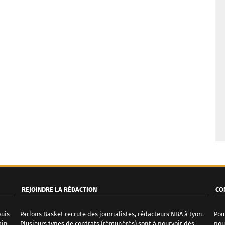
REJOINDRE LA RÉDACTION
CO
puis
Parlons Basket recrute des journalistes, rédacteurs NBA à Lyon.
Pou
ain
Plusieurs types de contrats (rémunérés) sont à pourvoir dès
pou