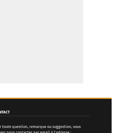
NTACT
r toute question, remarque ou suggestion, vous
vez nous contacter par email à l'adresse :