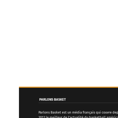
PARLONS BASKET
Parlons Basket est un média français qui couvre de
2012 le meilleur de l'actualité du basketball améric