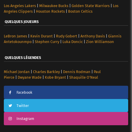
Los Angeles Lakers
|
Milwaukee Bucks
|
Golden State Warriors
|
Los
Angeles Clippers
|
Houston Rockets
|
Boston Celtics
QUELQUES JOUEURS
LeBron James
|
Kevin Durant
|
Rudy Gobert
|
Anthony Davis
|
Giannis
Antetokounmpo
|
Stephen Curry
|
Luka Doncic
|
Zion Williamson
QUELQUES LÉGENDES
Michael Jordan
|
Charles Barkley
|
Dennis Rodman
|
Paul
Pierce
|
Dwyane Wade
|
Kobe Bryant
|
Shaquille O’Neal
Facebook
Twitter
Instagram