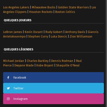
Los Angeles Lakers
|
Milwaukee Bucks
|
Golden State Warriors
|
Los
Angeles Clippers
|
Houston Rockets
|
Boston Celtics
QUELQUES JOUEURS
LeBron James
|
Kevin Durant
|
Rudy Gobert
|
Anthony Davis
|
Giannis
Antetokounmpo
|
Stephen Curry
|
Luka Doncic
|
Zion Williamson
QUELQUES LÉGENDES
Michael Jordan
|
Charles Barkley
|
Dennis Rodman
|
Paul
Pierce
|
Dwyane Wade
|
Kobe Bryant
|
Shaquille O’Neal
Facebook
Twitter
Instagram