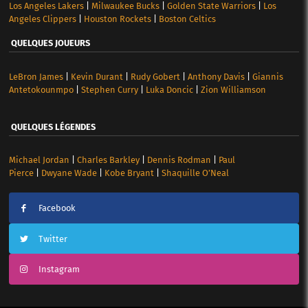
Los Angeles Lakers
|
Milwaukee Bucks
|
Golden State Warriors
|
Los
Angeles Clippers
|
Houston Rockets
|
Boston Celtics
QUELQUES JOUEURS
LeBron James
|
Kevin Durant
|
Rudy Gobert
|
Anthony Davis
|
Giannis
Antetokounmpo
|
Stephen Curry
|
Luka Doncic
|
Zion Williamson
QUELQUES LÉGENDES
Michael Jordan
|
Charles Barkley
|
Dennis Rodman
|
Paul
Pierce
|
Dwyane Wade
|
Kobe Bryant
|
Shaquille O’Neal
Facebook
Twitter
Instagram