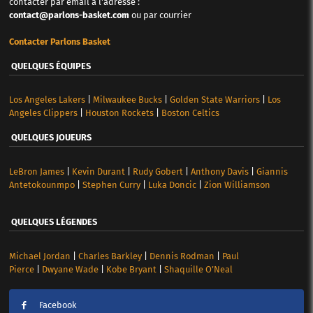
contacter par email à l'adresse :
contact@parlons-basket.com
ou par courrier
Contacter Parlons Basket
QUELQUES ÉQUIPES
Los Angeles Lakers
|
Milwaukee Bucks
|
Golden State Warriors
|
Los
Angeles Clippers
|
Houston Rockets
|
Boston Celtics
QUELQUES JOUEURS
LeBron James
|
Kevin Durant
|
Rudy Gobert
|
Anthony Davis
|
Giannis
Antetokounmpo
|
Stephen Curry
|
Luka Doncic
|
Zion Williamson
QUELQUES LÉGENDES
Michael Jordan
|
Charles Barkley
|
Dennis Rodman
|
Paul
Pierce
|
Dwyane Wade
|
Kobe Bryant
|
Shaquille O’Neal
Facebook