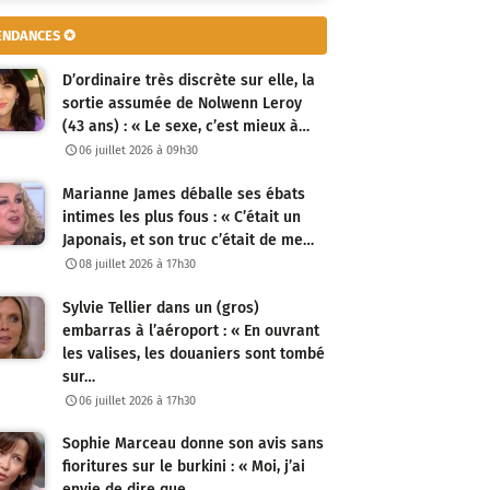
ENDANCES ✪
D’ordinaire très discrète sur elle, la
sortie assumée de Nolwenn Leroy
(43 ans) : « Le sexe, c’est mieux à…
06 juillet 2026 à 09h30
Marianne James déballe ses ébats
intimes les plus fous : « C’était un
Japonais, et son truc c’était de me…
08 juillet 2026 à 17h30
Sylvie Tellier dans un (gros)
embarras à l’aéroport : « En ouvrant
les valises, les douaniers sont tombé
sur…
06 juillet 2026 à 17h30
Sophie Marceau donne son avis sans
fioritures sur le burkini : « Moi, j’ai
envie de dire que…