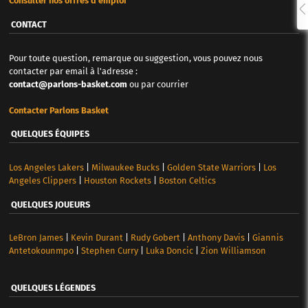
Consulter nos offres d'emploi
CONTACT
Pour toute question, remarque ou suggestion, vous pouvez nous
contacter par email à l'adresse :
contact@parlons-basket.com
ou par courrier
Contacter Parlons Basket
QUELQUES ÉQUIPES
Los Angeles Lakers
|
Milwaukee Bucks
|
Golden State Warriors
|
Los
Angeles Clippers
|
Houston Rockets
|
Boston Celtics
QUELQUES JOUEURS
LeBron James
|
Kevin Durant
|
Rudy Gobert
|
Anthony Davis
|
Giannis
Antetokounmpo
|
Stephen Curry
|
Luka Doncic
|
Zion Williamson
QUELQUES LÉGENDES