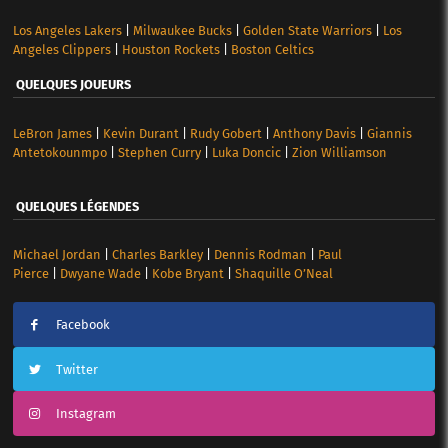
Los Angeles Lakers
|
Milwaukee Bucks
|
Golden State Warriors
|
Los
Angeles Clippers
|
Houston Rockets
|
Boston Celtics
QUELQUES JOUEURS
LeBron James
|
Kevin Durant
|
Rudy Gobert
|
Anthony Davis
|
Giannis
Antetokounmpo
|
Stephen Curry
|
Luka Doncic
|
Zion Williamson
QUELQUES LÉGENDES
Michael Jordan
|
Charles Barkley
|
Dennis Rodman
|
Paul
Pierce
|
Dwyane Wade
|
Kobe Bryant
|
Shaquille O’Neal
Facebook
Twitter
Instagram