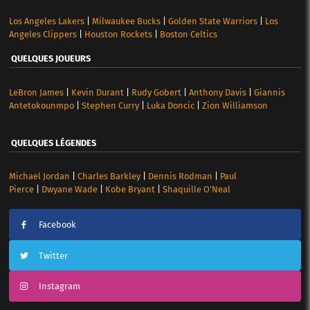
Los Angeles Lakers
|
Milwaukee Bucks
|
Golden State Warriors
|
Los
Angeles Clippers
|
Houston Rockets
|
Boston Celtics
QUELQUES JOUEURS
LeBron James
|
Kevin Durant
|
Rudy Gobert
|
Anthony Davis
|
Giannis
Antetokounmpo
|
Stephen Curry
|
Luka Doncic
|
Zion Williamson
QUELQUES LÉGENDES
Michael Jordan
|
Charles Barkley
|
Dennis Rodman
|
Paul
Pierce
|
Dwyane Wade
|
Kobe Bryant
|
Shaquille O’Neal
Facebook
Twitter
Instagram