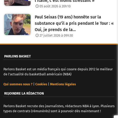
l’Italie, c’est moins stressant »
05 août 2026 à 20h10
Paul Seixas (19 ans) honnête sur la
substance qu’il a pris pendant le Tour : «
Oui, je prends de la…
27 juillet 2026 à 09h30
PARLONS BASKET
Parlons Basket est un média français qui couvre depuis 2012 le meilleur
de l'actualité du basketball américain (NBA)
Qui sommes nous ?
|
Cookies
|
Mentions légales
REJOINDRE LA RÉDACTION
Parlons Basket recrute des journalistes, rédacteurs NBA à Lyon. Plusieurs
types de contrats (rémunérés) sont à pourvoir dès maintenant !